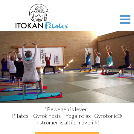
Overslaan
en
naar
de
inhoud
gaan
"Bewegen is leven"
Pilates – Gyrokinesis – Yoga-relax - Gyrotonic®
Instromen is altijd mogelijk!