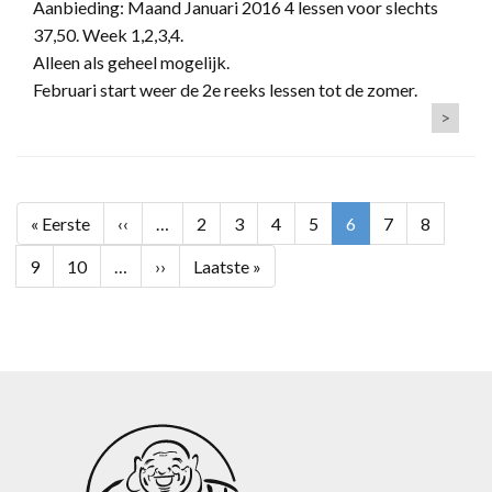
Aanbieding: Maand Januari 2016 4 lessen voor slechts
37,50. Week 1,2,3,4.
Alleen als geheel mogelijk.
Februari start weer de 2e reeks lessen tot de zomer.
>
Paginering
Eerste
« Eerste
Vorige
‹‹
…
Page
2
Page
3
Page
4
Page
5
Huidige
6
Page
7
Page
8
pagina
pagina
pagina
Page
9
Page
10
…
Volgende
››
Laatste
Laatste »
pagina
pagina