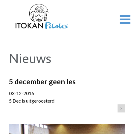
Overslaan
en
naar
de
inhoud
gaan
Nieuws
5 december geen les
03-12-2016
5 Dec is uitgeroosterd
>